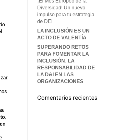
¡El Mes Europeo de la
Diversidad! Un nuevo
impulso para tu estrategia
de DEI
ido
LA INCLUSIÓN ES UN
el
ACTO DE VALENTÍA
SUPERANDO RETOS
PARA FOMENTAR LA
INCLUSIÓN: LA
RESPONSABILIDAD DE
LA D&I EN LAS
zar,
ORGANIZACIONES
imos
Comentarios recientes
na
nto
,
 en
e