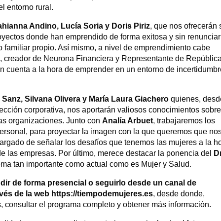
l entorno rural.
hianna Andino, Lucía Soria y Doris Piriz
, que nos ofrecerán 
royectos donde han emprendido de forma exitosa y sin renunciar
o familiar propio. Así mismo, a nivel de emprendimiento cabe
z
, creador de Neurona Financiera y Representante de Repúblic
en cuenta a la hora de emprender en un entorno de incertidumbr
s Sanz, Silvana Olivera y María Laura Giachero
quienes, desd
irección corporativa, nos aportarán valiosos conocimientos sobr
las organizaciones. Junto con
Analía Arbuet
, trabajaremos los
ersonal, para proyectar la imagen con la que queremos que no
cargado de señalar los desafíos que tenemos las mujeres a la h
 de las empresas. Por último, merece destacar la ponencia del
Dr
tema tan importante como actual como es Mujer y Salud.
udir de forma presencial o seguirlo desde un canal de
avés de la web https://tiempodemujeres.es
, desde donde,
s, consultar el programa completo y obtener más información.