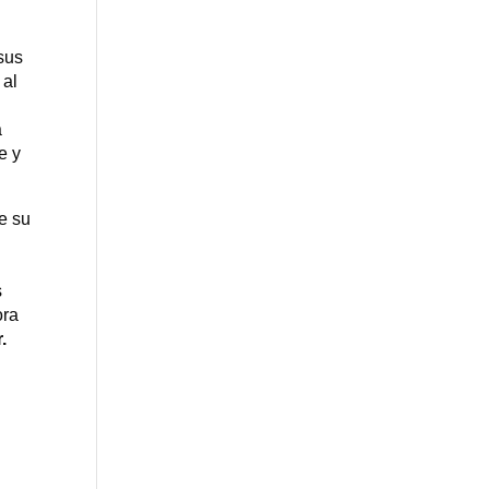
sus
 al
a
e y
e su
e
s
ora
.