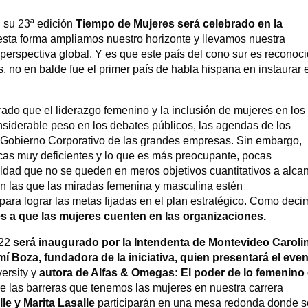
 su 23ª edición
Tiempo de Mujeres será celebrado en la
 esta forma ampliamos nuestro horizonte y llevamos nuestra
perspectiva global. Y es que este país del cono sur es reconoc
s, no en balde fue el primer país de habla hispana en instaurar 
ado que el liderazgo femenino y la inclusión de mujeres en los
nsiderable peso en los debates públicos, las agendas de los
 Gobierno Corporativo de las grandes empresas. Sin embargo,
cas muy deficientes y lo que es más preocupante, pocas
ldad que no se queden en meros objetivos cuantitativos a alcan
n las que las miradas femenina y masculina estén
ara lograr las metas fijadas en el plan estratégico. Como dec
 a que las mujeres cuenten en las organizaciones.
022
será inaugurado por la Intendenta de Montevideo Caroli
í Boza, fundadora de la iniciativa, quien presentará el eve
versity y
autora de Alfas & Omegas: El poder de lo femenino
re las barreras que tenemos las mujeres en nuestra carrera
lle y Marita Lasalle
participarán en una mesa redonda donde s